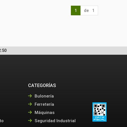
1
de 1
2:50
CATEGORÍAS
Bulonería
Ferretería
Máquinas
to
Seguridad Industrial