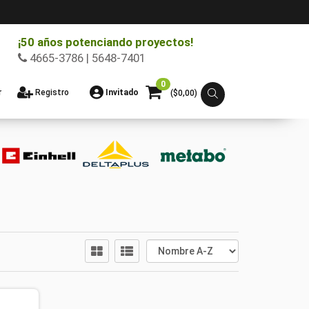
¡50 años potenciando proyectos!
4665-3786 | 5648-7401
0
r
Registro
Invitado
($
0,00
)