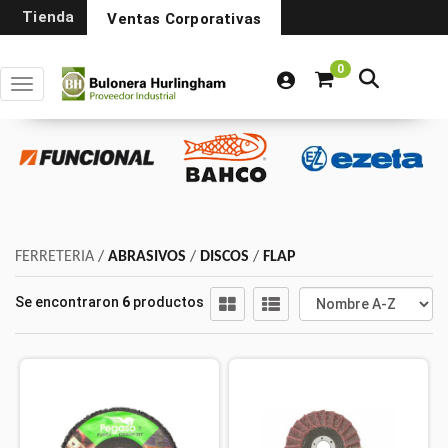
Tienda
Ventas Corporativas
0
Toggle navigation
FERRETERIA
/
ABRASIVOS
/
DISCOS
/
FLAP
Se encontraron
6
productos