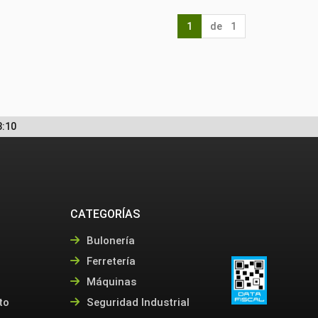
1
de 1
3:10
CATEGORÍAS
Bulonería
Ferretería
Máquinas
to
Seguridad Industrial