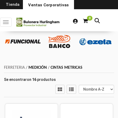
Tienda
Ventas Corporativas
0
Toggle navigation
FERRETERIA
/
MEDICIÓN
/
CINTAS METRICAS
Se encontraron
16
productos